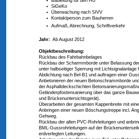
Bauleitung für den HU
SiGeKo
Überwachung nach SIVV
Kontaktperson zum Bauherren
Aufmaß, Abrechnung, Schriftverkehr
Jahr:
Ab August 2012
Objektbeschreibung:
Rückbau des Fahrbahnbelages
Rückbau der Scharmmborde unter Belassung de
unter halbseitiger Sperrung mit Lichtsignalanlage h
Abdichtung nach Bel-B1 und auftragen einer Gus
Anbetonieren der neuen Betonschrammborde un
der Asphaltdeckschichten Betonsanierungsmaß
Geländerpfostensanierung über das ganze Bauwer
und Brückenuntersichtsgerät).
Überarbeiten der gesamten Kappenbreite mit ein
Anbringen einer neuen Böschungstreppe incl. Ang
Gehweg.
Rückbau der alten PVC-Rohrleitungen und anbri
BML-Gussrohrleitungen auf der Brückenunterseit
erdverlegten Leitungen.